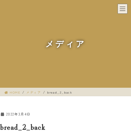
コ
ナ
ン
ビ
テ
ゲ
ン
ー
ツ
シ
へ
ョ
メディア
ス
ン
キ
に
ッ
移
プ
動
HOME
メディア
bread_2_back
2022年3月4日
bread_2_back