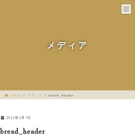
コ
ナ
ン
ビ
テ
ゲ
ン
ー
ツ
シ
へ
ョ
メディア
ス
ン
キ
に
ッ
移
プ
動
HOME
メディア
bread_header
2022年3月7日
bread_header