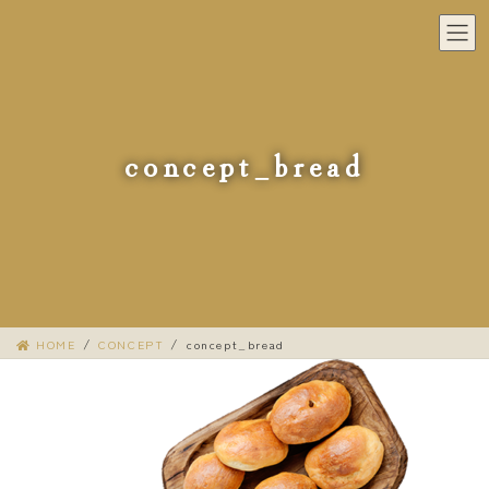
コ
ナ
ン
ビ
テ
ゲ
ン
ー
ツ
シ
へ
ョ
concept_bread
ス
ン
キ
に
ッ
移
プ
動
HOME
CONCEPT
concept_bread