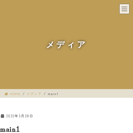
コ
ナ
ン
ビ
テ
ゲ
ン
ー
ツ
シ
へ
ョ
メディア
ス
ン
キ
に
ッ
移
プ
動
HOME
メディア
main1
2022年3月28日
main1