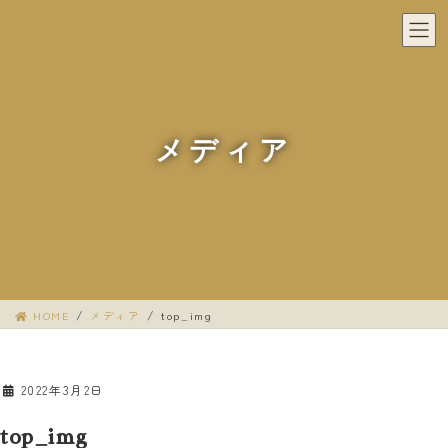
コ
ナ
ン
ビ
テ
ゲ
ン
ー
ツ
シ
へ
ョ
メディア
ス
ン
キ
に
ッ
移
プ
動
HOME
メディア
top_img
2022年3月2日
top_img